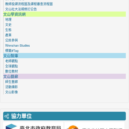
教師投課流程圖及課程審查流程圖
文山社大法規修訂公告
文山學資訊網
地理
文史
生態
產業
公民參與
Ｗenshan Studies
標籤#Tag
文山智庫
老師觀點
全球觀點
數位教材
文山藝廊
師生藝廊
活動攝影
文山影像
協力單位