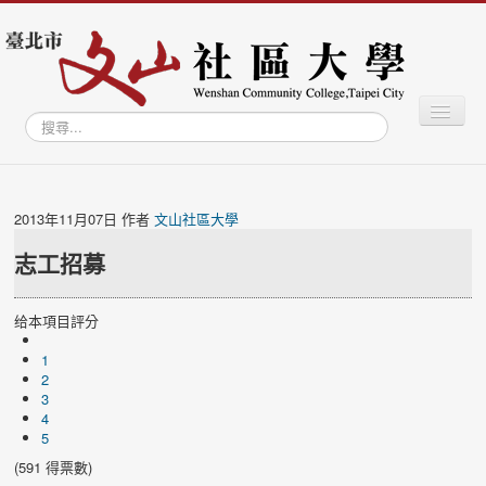
切
搜
換
尋...
導
覽
最新消息
關於社大
2013年11月07日
作者
文山社區大學
學習專區
志工招募
學員專區
给本項目評分
教師專區
1
文山學資訊網
2
3
文山智庫
4
5
文山藝廊
(591 得票數)