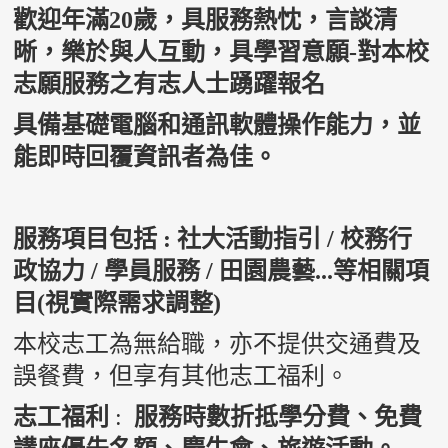
歡迎年滿
20
歲，具服務熱忱，言談清
晰，樂於與人互動，具學習意願
-
對本校
志願服務之有志人士踴躍報名
具備基礎電腦和通訊軟體操作能力，並
能即時回覆資訊者為佳。
服務項目包括
:
社大活動指引
/
校務行
政協力
/
學員服務
/
田園農藝
...
等相關項
目
(
視實際需求調整
)
本校志工為無給職，亦不提供交通費及
誤餐費，但享有其他志工福利。
志工福利
:
服務時數折抵學分費、免費