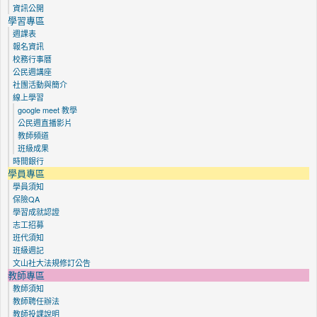
資訊公開
學習專區
週課表
報名資訊
校務行事曆
公民週講座
社團活動與簡介
線上學習
google meet 教學
公民週直播影片
教師頻道
班級成果
時間銀行
學員專區
學員須知
保險QA
學習成就認證
志工招募
班代須知
班級週記
文山社大法規修訂公告
教師專區
教師須知
教師聘任辦法
教師投課說明