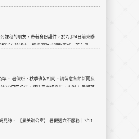
列課程的朋友，帶著身份證件，於7月24日前來辦
分課程尚在確認中，將採滾動式調整更新。若有異
的時代故事 星期二晚上 羅苑韶…
為準。 暑假班、秋季班皆相同。請留意各節新聞及
計7/9周四公告，請注意官網公告，謝謝！ 暑期班
課當日晚間6:30公告於穿堂，會有志工指引。
敬請見諒。 【景美辦公室】 暑假週六不服務｜7/11