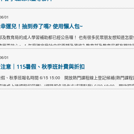
06/01
幸運兒！抽到券了嗎? 使用懶人包~
部及教育局的成人學習補助都已經公告囉！ 也有很多民眾朋友想知道怎麼
使用更放心～ 1.怎麼確定我抽中的面額及資格? 教育部及教育局都有開
出生年月日／網頁驗證碼，就可以查詢囉～ 現場可使用之身份及金額均以
06/01
ps://lle.moe.edu.tw/ticket第一階段 中籤民眾已收到簡訊囉~ 使用時間：
注意｜115暑假、秋季班計費與折扣
0臺北市教育局…
暑假、秋季班報名時間 6/15 15:00 開放熱門課程線上登記候補(熱門課程說
冊過或上過課程的同學）(網路報名操作方式請點我) 6/22 18:00 開