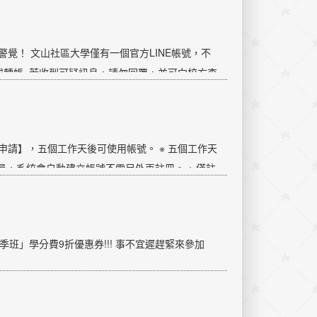
覺！ 文山社區大學僅有一個官方LINE帳號，不
轉帳 ​ 若收到可疑訊息，請勿回覆，並可向校方查
請】，五個工作天後可使用帳號。 ※ 五個工作天
員，系統會自動建立帳號不需另外再註冊。 ※ 僅註
另做通知，七天後若未收到註冊成功簡訊，請來電或
秋季班」學分費9折優惠券!!! 事不宜遲趕緊來參加