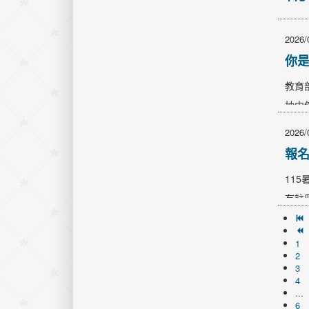
2026/
你是
教育
抽中
號／
2026/
htt
報名
9/3
115
有註
…
1
2
3
4
...
6