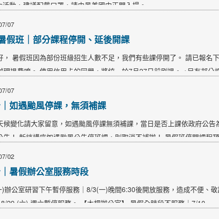
室內活動，建議配戴口罩，請由景美國中正門入場。…
07/07
5暑假班｜部分課程停開、延後開課
好， 暑假班因為部份班級招生人數不足，我們有些課停開了。 請已報名下
辦理退費唷。 使用信用卡的同學，將統一於7月27日前刷退。 ※另有部
我們將隨時更新，敬請持續留意本公告。 停開課程 263002 印象派名畫
07/07
告｜如遇颱風停課，無須補課
天候變化請大家留意，如遇颱風停課無須補課，當日是否上課依政府公告
公告！ 新談講座如遇颱風公告停班課，則取消不補辦！ 暑假班停開課程預
課相關規定均不會因為颱風假延期，請自行留意退換課期限。 暑期班教室開
07/02
告｜暑假辦公室服務時段
(一)辦公室研習下午暫停服務｜8/3(一)晚間6:30後開放服務，造成不便、
 - 8/29 (六) 週六暫停服務。 【木柵辦公室】 暑假全時段不服務｜7/10…