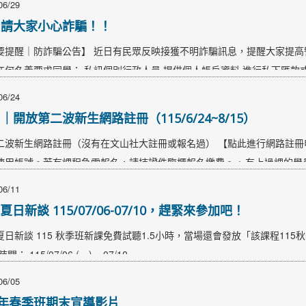
06/29
！請大家小心詐騙！！
要提醒｜防詐騙公告】 近日有民眾反映接獲不明詐騙訊息，提醒大家提高警
任何名義要求同學： 私訊個別行政人員 提供個人帳戶資料 進行私下匯款或
 讓我們一起杜絕詐騙，共同守護安全的學習環境！ ​…
06/24
｜開放第二波新生網路註冊（115/6/24~8/15）
二波新生網路註冊（沒有在文山社大註冊或報名過） 【點此進行網路註冊申
使用帳號。若有課程急需報名，請持證件臨櫃報名繳費。 ※ 有上過課的學
員身分，註冊完成後可於開放報名期間線上報名繳費。 ※ 資料不符恕不
06/11
方LINE訊息確認。…
5 夏日新談 115/07/06-07/10，趕緊來參加吧！
 夏日新談 115 秋季班新課免費試聽1.5小時，當場還會發放「該課程115
間： 115/07/06 (一) ~ 07/10…
06/05
5年春季班期末宣導影片