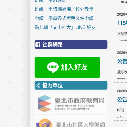
※ 
班級｜申請調補課／校外教學
2026/
申請｜學員各式證明文件申請
11
點此加「文山社大」LINE 好友
大家
公室
社群網路
動，
2026/
公
夏季
市府
協力單位
改換
2026/
公
8/3
(六)