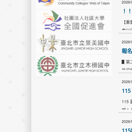
2026/
！
【重
會以
證。
2026/
報名
▋第
後可
冊學
2026/
傳官
11
115
吧！ 時
2026/
11