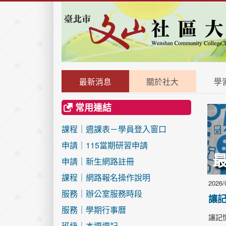
最新消息
關於社大
學
常用連結
課程｜週課表－學員登入窗口
申請｜115當期研習申請
申請｜新生網路註冊
課程｜網路報名操作說明
2026/
服務｜辦公室服務時段
讓記
服務｜學期行事曆
讓記憶
班級｜本週週記