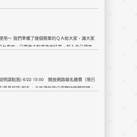
使用～ 我們準備了幾個簡單的ＱＡ給大家，讓大家
放前台查詢，只要進去點選查詢結果，輸入身分證字
系統標示為準！教育部 終身學習券
5/23-8/15第二階段8/17公布候補結果 使用時間：8/18-
明請點我) 6/22 15:00 開放網路報名繳費（限已
放現場(景美校區)報名，之後請依辦公室開放時間辦理。