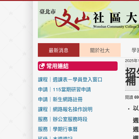
最新消息
關於社大
學
2025年
常用連結
招
補
課程｜週課表－學員登入窗口
申請｜115當期研習申請
閱讀
69
申請｜新生網路註冊
以
課程｜網路報名操作說明
服務｜辦公室服務時段
週
服務｜學期行事曆
週
班級｜本週週記
週