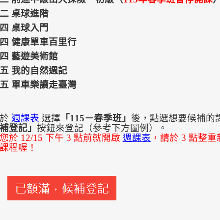
二 桌球進階
四 桌球入門
四 健康單車百里行
四 藝遊美術館
五 我的自然週記
五 單車樂讀走臺灣
於
週課表
選擇
「115－春季班」
後，點選想要候補的
補登記」
按鈕來登記（參考下方圖例）。
您於 12/15 下午 3 點前就開啟
週課表
，請於 3 點整
課程喔！