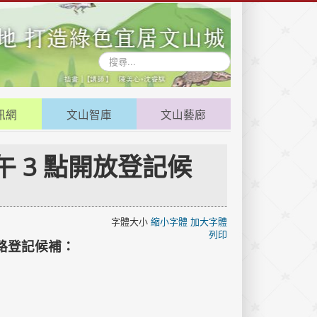
搜
尋...
訊網
文山智庫
文山藝廊
下午 3 點開放登記候
字體大小
縮小字體
加大字體
列印
路登記候補：
）