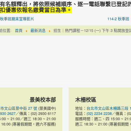
有名額釋出，將依照候補順序、逐一電話聯繫已登記
扣優惠依報名繳費當日為準。
4年秋季班期末宣導影片
114-2 秋
前位置:
首頁
最新消息
招生｜熱門課程－12/15 (一) 下午 3 點開放
景美校本部
木柵校區
市文山區景中街 27 號
(景美國中)
地址：
台北市文山區木柵路三段 102
2930 2627
／傳真：(02) 2930 6117
電話：
(02) 2234 2238
／傳真：(02)
 ~ 21:00／週三 18:30 ~ 21:00
服務時間：週二、四 15:00 ~ 21:
~ 16:00 (寒暑假期間，週六不服務)
週三 18:30 ~ 21:00 (寒暑