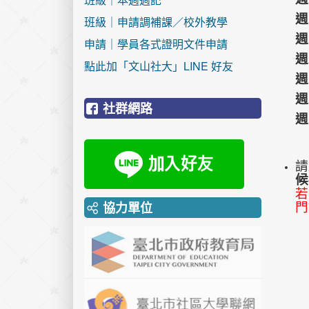
週
班級｜申請調補課／校外教學
週
申請｜學員各式證明文件申請
週
點此加「文山社大」LINE 好友
週
週
社群網路
週
請
候
若
協力單位
門