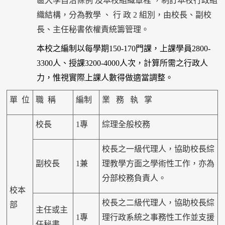
區大學自治條例 及本校組織章程 ，制訂本校行政組
織結構，分為教學 、 行 政 2 組別，由校長、副校
長、主任秘書依權責統籌管理。
本校之編制以每學期150-170門課，上課學員2800-
3300人、授課3200-4000人次，計算所需之行政人
力，惟視實際上課人數得做適當調整。
單 位
職 稱
編制
業 務 執 掌
校長
1專
綜理全般校務
校長之一級代理人，協助校長綜
副校長
1兼
理教學方面之學術性工作，亦為
分部校務負責人。
校本
校長之二級代理人，協助校長綜
部
主任或主
1專
理行政系統之事務性工作並支援
任秘書