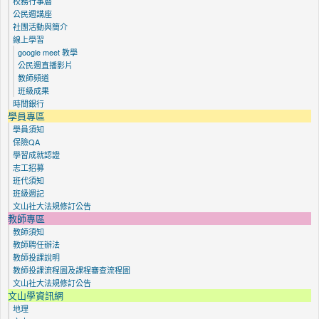
校務行事曆
公民週講座
社團活動與簡介
線上學習
google meet 教學
公民週直播影片
教師頻道
班級成果
時間銀行
學員專區
學員須知
保險QA
學習成就認證
志工招募
班代須知
班級週記
文山社大法規修訂公告
教師專區
教師須知
教師聘任辦法
教師投課說明
教師投課流程圖及課程審查流程圖
文山社大法規修訂公告
文山學資訊網
地理