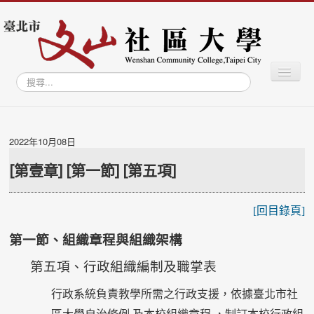
切
搜
換
尋...
導
覽
最新消息
關於社大
2022年10月08日
學習專區
[第壹章] [第一節] [第五項]
學員專區
[回目錄頁]
教師專區
文山學資訊網
第一節、組織章程與組織架構
文山智庫
第五項、行政組織編制及職掌表
文山藝廊
行政系統負責教學所需之行政支援，依據臺北市社