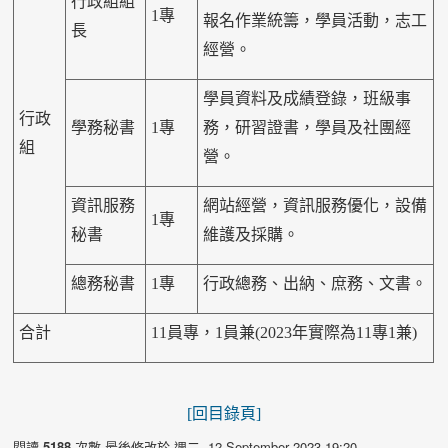
行政組組
1專
報名作業統籌，學員活動，志工
長
經營。
學員資料及成績登錄，班級事
行政
學務秘書
1專
務，研習證書，學員及社團經
組
營。
資訊服務
網站經營，資訊服務優化，設備
1專
秘書
維護及採購。
總務秘書
1專
行政總務、出納、庶務、文書。
合計
11員專，1員兼(2023年實際為11專1兼)
[回目錄頁]
閱讀
5188
次數
最後修改於 週二, 12 September 2023 19:20